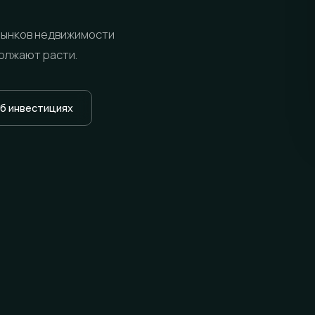
рынков недвижимости
должают расти.
об инвестициях