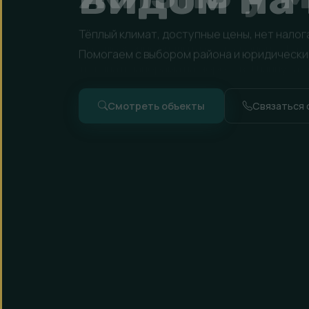
Эксклюзивные виллы в горных районах Бат
тишина и панорама на море — в 10 минутах 
Виллы и дома
Записаться на п