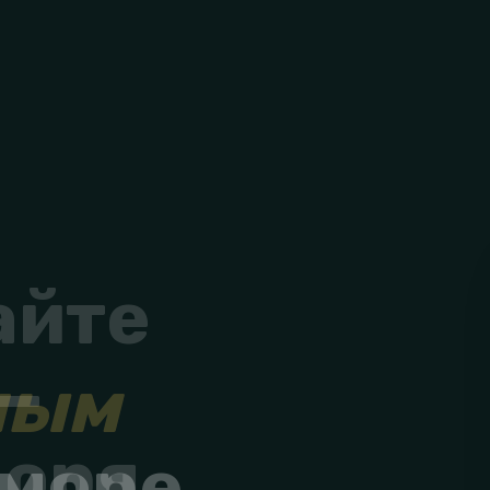
ным
 море