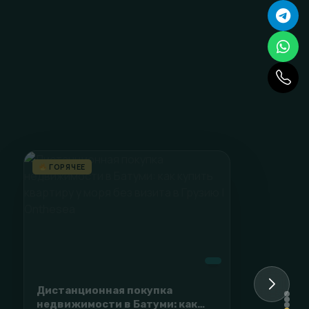
ГОРЯЧЕЕ
117 230$
2-комнатная квартира рядом с
морем в Гонио, Батуми — Olive