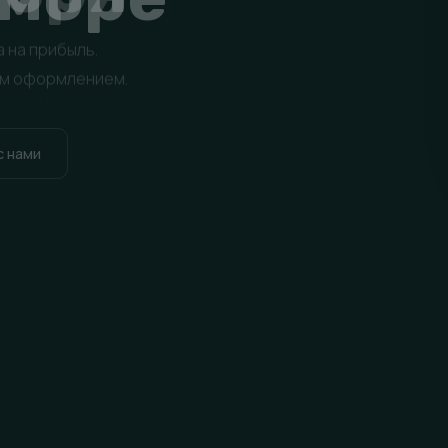
уми. Приватность,
от центра.
росмотр