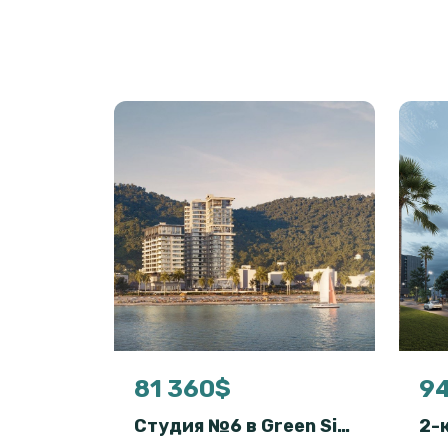
81 360$
94
Студия №6 в Green Side