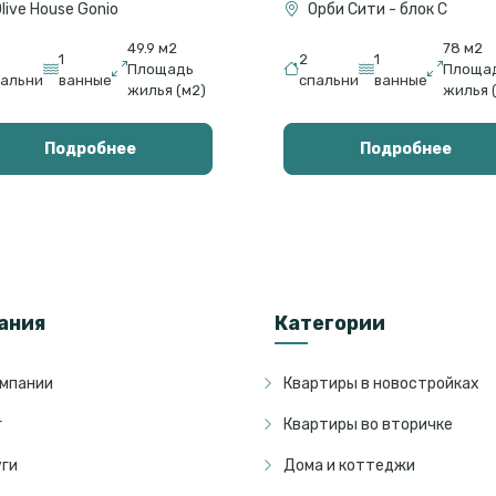
live House Gonio
Орби Сити - блок С
49.9 м2
78 м2
1
2
1
Площадь
Площа
пальни
ванные
спальни
ванные
жилья (м2)
жилья 
Подробнее
Подробнее
ания
Категории
омпании
Квартиры в новостройках
г
Квартиры во вторичке
уги
Дома и коттеджи