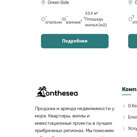
Green Side
O
33,9 м²
-
-
1
Площадь
спальни
ванные
с
жилья (м2)
Подробнее
Комп
О К
Продажа и аренда недвижимости у
моря. Квартиры, виллы и
Бло
инвестиционные проекты в лучших
Усл
прибрежных регионах. Мы поможем