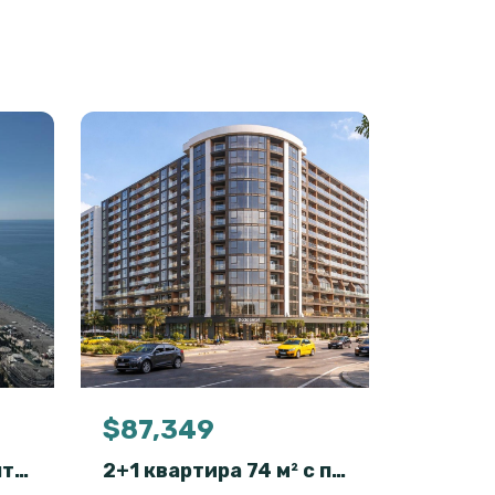
$87,349
Готовые апаратаменты формата 2+1 на первой линии с прямым видом на море
2+1 квартира 74 м² с полным гостиничным сервисом в OXY Residence, Батуми