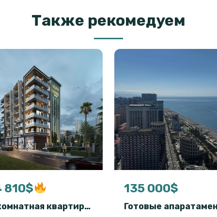
Также рекомедуем
 810$
135 000$
2-комнатная квартира рядом с морем в Гонио, Батуми — Olive House